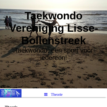
Taekwondo
Vereniging Lisse-
Bollenstreek
Taekwondo, een sport voor
iedereen!
Theorie