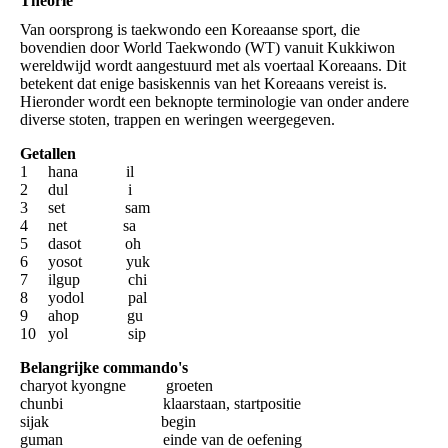
Theorie
Van oorsprong is taekwondo een Koreaanse sport, die
bovendien door World Taekwondo (WT) vanuit Kukkiwon
wereldwijd wordt aangestuurd met als voertaal Koreaans. Dit
betekent dat enige basiskennis van het Koreaans vereist is.
Hieronder wordt een beknopte terminologie van onder andere
diverse stoten, trappen en weringen weergegeven.
Getallen
1 hana il
2 dul i
3 set sam
4 net sa
5 dasot oh
6 yosot yuk
7 ilgup chi
8 yodol pal
9 ahop gu
10 yol sip
Belangrijke commando's
charyot kyongne groeten
chunbi klaarstaan, startpositie
sijak begin
guman einde van de oefening