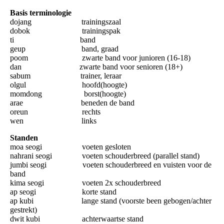
Basis terminologie
dojang trainingszaal
dobok trainingspak
ti band
geup band, graad
poom zwarte band voor junioren (16-18)
dan zwarte band voor senioren (18+)
sabum trainer, leraar
olgul hoofd(hoogte)
momdong borst(hoogte)
arae beneden de band
oreun rechts
wen links
Standen
moa seogi voeten gesloten
nahrani seogi voeten schouderbreed (parallel stand)
jumbi seogi voeten schouderbreed en vuisten voor de
band
kima seogi voeten 2x schouderbreed
ap seogi korte stand
ap kubi lange stand (voorste been gebogen/achter
gestrekt)
dwit kubi achterwaartse stand