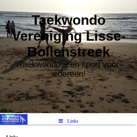
Taekwondo
Vereniging Lisse-
Bollenstreek
Taekwondo, een sport voor
iedereen!
Links