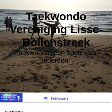
Taekwondo
Vereniging Lisse-
Bollenstreek
Taekwondo, een sport voor
iedereen!
Publicaties