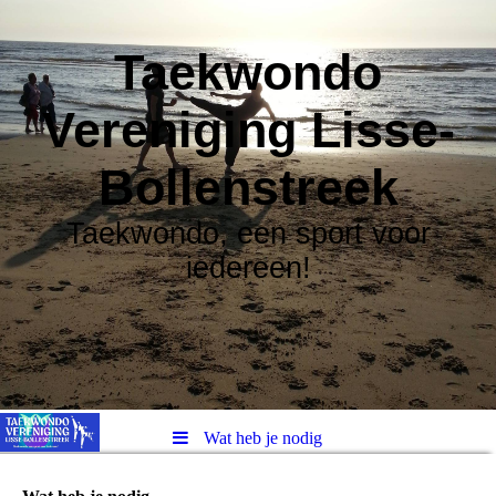
Taekwondo
Vereniging Lisse-
Bollenstreek
Taekwondo, een sport voor
iedereen!
Wat heb je nodig