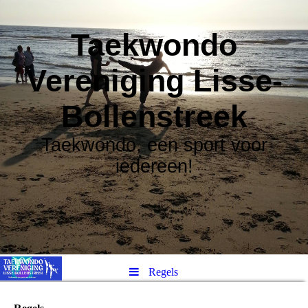
Taekwondo
Vereniging Lisse-
Bollenstreek
Taekwondo, een sport voor
iedereen!
Regels