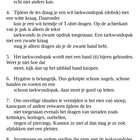
echt niet anders kan.
4. Tijdens de les draag je een wit taekwondopak (dobok) met
een witte kraag. Daaronder
kun je een wit hemdje of T-shirt dragen. Op de achterkant
van je pak is alleen de tekst
taekwondo in zwarte opdruk toegestaan. Een taekwondopak
met een zwarte kraag
mag je alleen dragen als je de zwarte band hebt.
5. Het taekwondopak wordt met een band (ti) bijeen gehouden.
Weet je niet hoe dat
moet, kijk dan op het tabblad band knopen.
6. Hygiëne is belangrijk. Dus geknipte schone nagels, schone
handen en voeten en een
schoon taekwondopak, daar moet je goed op letten.
7. Om onveilige situaties te vermijden is het eten van snoep,
kauwgum of andere eetwaren tijdens de les
niet toegestaan evenals het dragen van sieraden zoals
kettinkjes, horloges, oorbellen,
ringen of piercings. Kunnen ze niet af dan mag je ze ook
afplakken met een pleister.
8. Sporttassen en andere spullen die niets met de teakwondoles